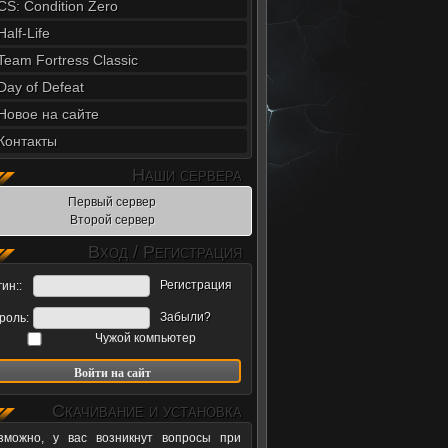
CS: Condition Zero
Half-Life
Team Fortress Classic
Day of Defeat
Новое на сайте
Контакты
Наши сервера
Первый сервер
Второй сервер
Вход / Регистрация
Регистрация
ин::
Забыли?
роль:
Чужой компьютер
Скачивание и установка
зможно, у вас возникнут вопросы при