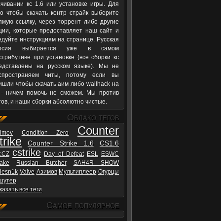
ачивании кс 1.6 или установке игры. Для
го чтобы скачать контр страйк выберите
ямую ссылку, через торрент либо другие
ции, которые предоставляет наш сайт и
едуйте инструкциям на странице. Русская
ерсия выбирается уже в самом
стрибутиве при установке (все сборки кс
едставлены на русском языке). Мы не
спространяем читы, потому если вы
ишли чтобы скачать аим либо wallhack на
 - ничем помочь не сможем. Мы против
тов, и наши сборки абсолютно чистые.
Облако тегов
Counter
iimov
Condition Zero
trike
Counter Strike 1.6
CS1.6
cstrike
:CZ
Day of Defeat
ESL
ESWC
ake
Russian Butcher
SAH4R SHOW
rlesn1k
Valve
Азимов
Мультиплеер
Огурцы
шутер
казать все теги
Самое популярное