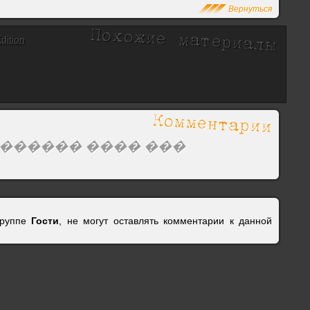
Вернуться
dition
������ ���� ���
группе
Гости
, не могут оставлять комментарии к данной